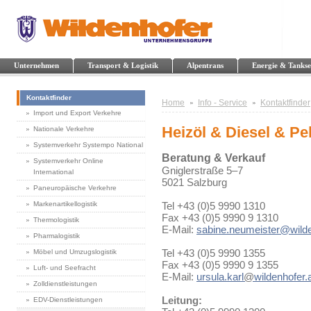
Unternehmen
Transport & Logistik
Alpentrans
Energie & Tankse
Kontaktfinder
Home
Info - Service
Kontaktfinder
Import und Export Verkehre
Heizöl & Diesel & Pel
Nationale Verkehre
Systemverkehr Systempo National
Beratung & Verkauf
Systemverkehr Online
Gniglerstraße 5–7
International
5021 Salzburg
Paneuropäische Verkehre
Markenartikellogistik
Tel +43 (0)5 9990 1310
Fax +43 (0)5 9990 9 1310
Thermologistik
E-Mail:
sabine.neumeister@wilde
Pharmalogistik
Tel +43 (0)5 9990 1355
Möbel und Umzugslogistik
Fax +43 (0)5 9990 9 1355
Luft- und Seefracht
E-Mail:
ursula.karl
@
wildenhofer.
Zolldienstleistungen
Leitung:
EDV-Dienstleistungen