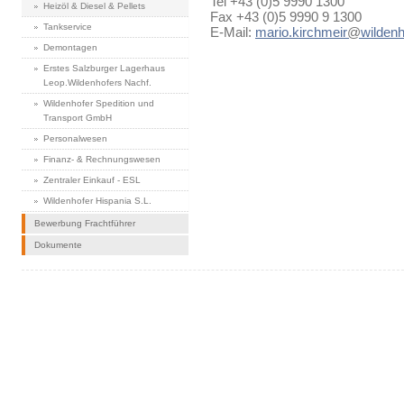
Tel +43 (0)5 9990 1300
Heizöl & Diesel & Pellets
Fax +43 (0)5 9990 9 1300
Tankservice
E-Mail:
mario.kirchmeir
@
wildenh
Demontagen
Erstes Salzburger Lagerhaus
Leop.Wildenhofers Nachf.
Wildenhofer Spedition und
Transport GmbH
Personalwesen
Finanz- & Rechnungswesen
Zentraler Einkauf - ESL
Wildenhofer Hispania S.L.
Bewerbung Frachtführer
Dokumente