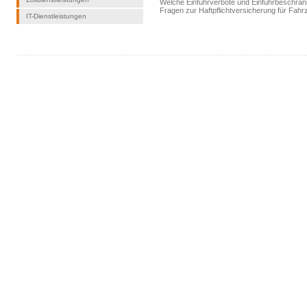
Welche Einfuhrverbote und Einfuhrbeschrän
Fragen zur Haftpflichtversicherung für Fa
IT-Dienstleistungen