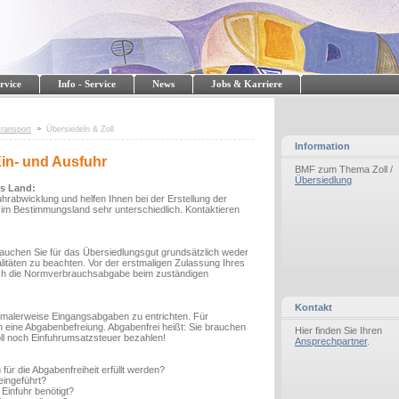
rvice
Info - Service
News
Jobs & Karriere
transport
Übersiedeln & Zoll
Information
Ein- und Ausfuhr
BMF zum Thema Zoll /
Übersiedlung
es Land:
rabwicklung und helfen Ihnen bei der Erstellung der
re im Bestimmungsland sehr unterschiedlich. Kontaktieren
auchen Sie für das Übersiedlungsgut grundsätzlich weder
täten zu beachten. Vor der erstmaligen Zulassung Ihres
och die Normverbrauchsabgabe beim zuständigen
Kontakt
ormalerweise Eingangsabgaben zu entrichten. Für
 eine Abgabenbefreiung. Abgabenfrei heißt: Sie brauchen
Hier finden Sie Ihren
oll noch Einfuhrumsatzsteuer bezahlen!
Ansprechpartner
.
r die Abgabenfreiheit erfüllt werden?
eingeführt?
Einfuhr benötigt?