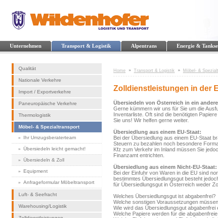
Unternehmen
Transport & Logistik
Alpentrans
Energie & Tankse
Qualität
Home
Transport & Logistik
Möbel- & Spezial
Nationale Verkehre
Zolldienstleistungen in der 
Import / Exportverkehre
Übersiedeln von Österreich in ein ander
Paneuropäische Verkehre
Gerne kümmern wir uns für Sie um die Ausfuh
Inventarliste. Oft sind die benötigten Papie
Thermologistik
Sie uns! Wir helfen gerne weiter.
Möbel- & Spezialtransport
Übersiedlung aus einem EU-Staat:
Ihr Umzugsberaterteam
Bei der Übersiedlung aus einem EU-Staat br
Steuern zu bezahlen noch besondere Formali
Übersiedeln leicht gemacht!
Kfz zum Verkehr im Inland müssen Sie jed
Finanzamt entrichten.
Übersiedeln & Zoll
Übersiedlung aus einem Nicht-EU-Staat:
Equipment
Bei der Einfuhr von Waren in die EU sind n
bestimmtes Übersiedlungsgut besteht jedoch
Anfrageformular Möbeltransport
für Übersiedlungsgut in Österreich weder Z
Luft- & Seefracht
Welches Übersiedlungsgut ist abgabenfrei?
Welche sonstigen Voraussetzungen müssen fü
Warehousing/Logistik
Wie wird das Übersiedlungsgut abgabenfrei 
Welche Papiere werden für die abgabenfreie 
Zolldienstleistungen