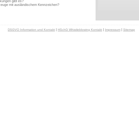
kungen gibt es?
hrzeuge mit ausländischem Kennzeichen?
|
|
|
DSGVO Information und Kontakt
HSchG Whistleblowing Kontakt
Impressum
Sitemap