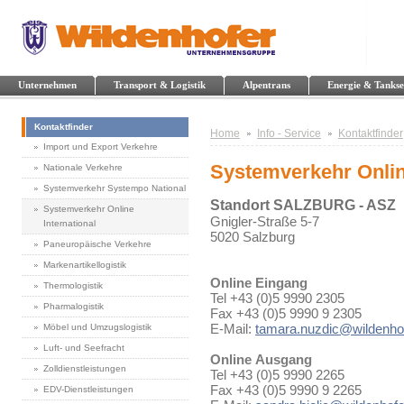
Unternehmen
Transport & Logistik
Alpentrans
Energie & Tankse
Kontaktfinder
Home
Info - Service
Kontaktfinder
Import und Export Verkehre
Systemverkehr Online
Nationale Verkehre
Systemverkehr Systempo National
Standort SALZBURG - ASZ
Systemverkehr Online
Gnigler-Straße 5-7
International
5020 Salzburg
Paneuropäische Verkehre
Markenartikellogistik
Online Eingang
Thermologistik
Tel +43 (0)5 9990 2305
Pharmalogistik
Fax +43 (0)5 9990 9 2305
E-Mail:
tamara.nuzdic@wildenhof
Möbel und Umzugslogistik
Luft- und Seefracht
Online Ausgang
Zolldienstleistungen
Tel +43 (0)5 9990 2265
Fax +43 (0)5 9990 9 2265
EDV-Dienstleistungen