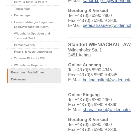
E-Mail:
sandra.bjelic@wildenhofe
Heizöl & Diesel & Pellets
Tankservice
Beratung & Verkauf
Tel +43 (0)5 9990 2800
Demontagen
Fax +43 (0)5 9990 9 2800
Erstes Salzburger Lagerhaus
E-Mail:
peter.strasser
@
wildenhof
Leop.Wildenhofers Nachf.
Wildenhofer Spedition und
Transport GmbH
Standort WIEN/ACHAU - A
Personalwesen
Wildenhofer Str. 1
Finanz- & Rechnungswesen
2481 Achau
Zentraler Einkauf - ESL
Online Ausgang
Wildenhofer Hispania S.L.
Tel +43 (0)5 9990 4345
Bewerbung Frachtführer
Fax +43 (0)5 9990 9 4345
E-Mail:
bettina.nalter
@
wildenhofe
Dokumente
Online Eingang
Tel +43 (0)5 9990 4360
Fax +43 (0)5 9990 9 4360
E-Mail:
shana.luger@wildenhofer
Beratung & Verkauf
Tel +43 (0)5 9990 2800
Fax +43 (0)5 9990 9 2800