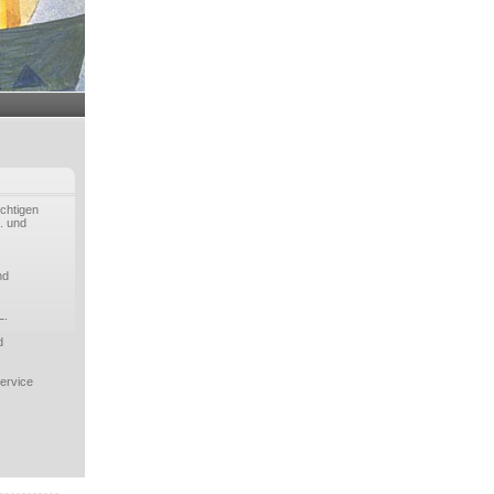
ichtigen
. und
nd
L.
d
ervice