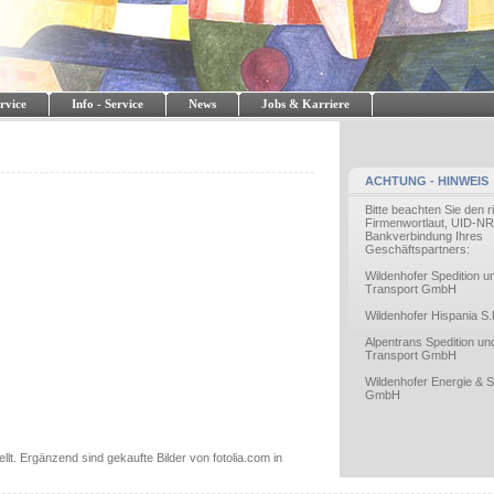
rvice
Info - Service
News
Jobs & Karriere
ACHTUNG - HINWEIS
Bitte beachten Sie den r
Firmenwortlaut, UID-NR
Bankverbindung Ihres
Geschäftspartners:
Wildenhofer Spedition u
Transport GmbH
Wildenhofer Hispania S.
Alpentrans Spedition un
Transport GmbH
Wildenhofer Energie & S
GmbH
llt. Ergänzend sind gekaufte Bilder von fotolia.com in