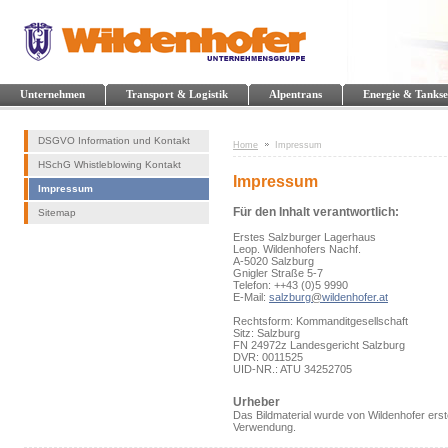
Unternehmen
Transport & Logistik
Alpentrans
Energie & Tankse
DSGVO Information und Kontakt
Home
Impressum
HSchG Whistleblowing Kontakt
Impressum
Impressum
Für den Inhalt verantwortlich:
Sitemap
Erstes Salzburger Lagerhaus
Leop. Wildenhofers Nachf.
A-5020 Salzburg
Gnigler Straße 5-7
Telefon: ++43 (0)5 9990
E-Mail:
salzburg
@
wildenhofer.at
Rechtsform: Kommanditgesellschaft
Sitz: Salzburg
FN 24972z Landesgericht Salzburg
DVR: 0011525
UID-NR.: ATU 34252705
Urheber
Das Bildmaterial wurde von Wildenhofer erste
Verwendung.