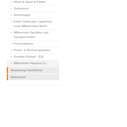
Heizöl & Diesel & Pellets
Tankservice
Demontagen
Erstes Salzburger Lagerhaus
Leop.Wildenhofers Nachf.
Wildenhofer Spedition und
Transport GmbH
Personalwesen
Finanz- & Rechnungswesen
Zentraler Einkauf - ESL
Wildenhofer Hispania S.L.
Bewerbung Frachtführer
Dokumente