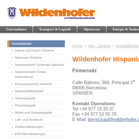
Unternehmen
Transport & Logistik
Alpentrans
Energie & Tankse
Kontaktfinder
Home
Info - Service
Kontaktfinder
Import und Export Verkehre
Wildenhofer Hispania
Nationale Verkehre
Systemverkehr Systempo National
Firmensitz
Systemverkehr Online
International
a
Calle Balmes, 368, Principal 2
Paneuropäische Verkehre
08006 Barcelona
Markenartikellogistik
SPANIEN
Thermologistik
Kontakt Operations:
Pharmalogistik
Tel +34 977 19 20 37
Möbel und Umzugslogistik
Fax +34 977 52 55 70
E-Mail:
bernd.kaul@wildenhofer.
Luft- und Seefracht
Zolldienstleistungen
EDV-Dienstleistungen