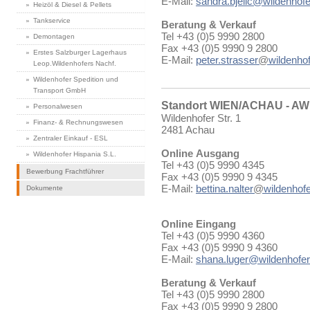
E-Mail:
sandra.bjelic@wildenhofe
Heizöl & Diesel & Pellets
Tankservice
Beratung & Verkauf
Tel +43 (0)5 9990 2800
Demontagen
Fax +43 (0)5 9990 9 2800
Erstes Salzburger Lagerhaus
E-Mail:
peter.strasser
@
wildenhof
Leop.Wildenhofers Nachf.
Wildenhofer Spedition und
Transport GmbH
Standort WIEN/ACHAU - A
Personalwesen
Wildenhofer Str. 1
Finanz- & Rechnungswesen
2481 Achau
Zentraler Einkauf - ESL
Online Ausgang
Wildenhofer Hispania S.L.
Tel +43 (0)5 9990 4345
Bewerbung Frachtführer
Fax +43 (0)5 9990 9 4345
E-Mail:
bettina.nalter
@
wildenhofe
Dokumente
Online Eingang
Tel +43 (0)5 9990 4360
Fax +43 (0)5 9990 9 4360
E-Mail:
shana.luger@wildenhofer
Beratung & Verkauf
Tel +43 (0)5 9990 2800
Fax +43 (0)5 9990 9 2800