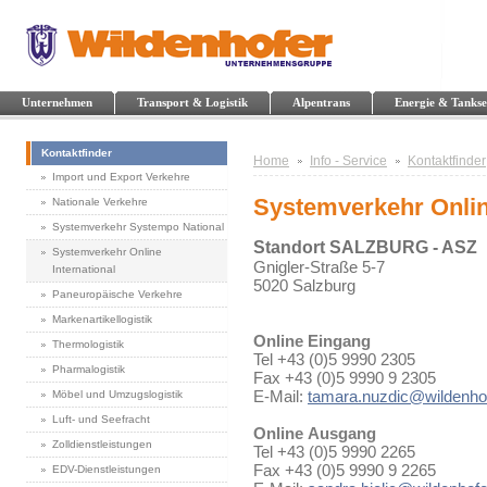
Unternehmen
Transport & Logistik
Alpentrans
Energie & Tankse
Kontaktfinder
Home
Info - Service
Kontaktfinder
Import und Export Verkehre
Systemverkehr Online
Nationale Verkehre
Systemverkehr Systempo National
Standort SALZBURG - ASZ
Systemverkehr Online
Gnigler-Straße 5-7
International
5020 Salzburg
Paneuropäische Verkehre
Markenartikellogistik
Online Eingang
Thermologistik
Tel +43 (0)5 9990 2305
Pharmalogistik
Fax +43 (0)5 9990 9 2305
E-Mail:
tamara.nuzdic@wildenhof
Möbel und Umzugslogistik
Luft- und Seefracht
Online Ausgang
Zolldienstleistungen
Tel +43 (0)5 9990 2265
Fax +43 (0)5 9990 9 2265
EDV-Dienstleistungen