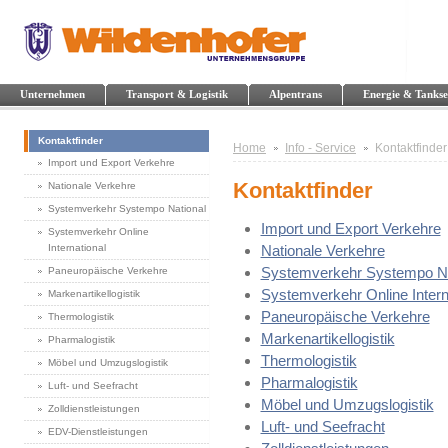
Unternehmen
Transport & Logistik
Alpentrans
Energie & Tankse
Kontaktfinder
Home
Info - Service
Kontaktfinder
Import und Export Verkehre
Kontaktfinder
Nationale Verkehre
Systemverkehr Systempo National
Import und Export Verkehre
Systemverkehr Online
International
Nationale Verkehre
Systemverkehr Systempo Na
Paneuropäische Verkehre
Systemverkehr Online Intern
Markenartikellogistik
Paneuropäische Verkehre
Thermologistik
Markenartikellogistik
Pharmalogistik
Thermologistik
Möbel und Umzugslogistik
Pharmalogistik
Luft- und Seefracht
Möbel und Umzugslogistik
Zolldienstleistungen
Luft- und Seefracht
EDV-Dienstleistungen