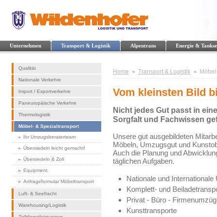
Unternehmen
Transport & Logistik
Alpentrans
Energie & Tankse
Qualität
Home
Transport & Logistik
Möbel-
Nationale Verkehre
Vom kleinsten Bild b
Import / Exportverkehre
Paneuropäische Verkehre
Nicht jedes Gut passt in ei
Thermologistik
Sorgfalt und Fachwissen gef
Möbel- & Spezialtransport
Unsere gut ausgebildeten Mitarbe
Ihr Umzugsberaterteam
Möbeln, Umzugsgut und Kunstobje
Übersiedeln leicht gemacht!
Auch die Planung und Abwicklung
Übersiedeln & Zoll
täglichen Aufgaben.
Equipment
Nationale und International
Anfrageformular Möbeltransport
Komplett- und Beiladetransp
Luft- & Seefracht
Privat - Büro - Firmenumzüg
Warehousing/Logistik
Kunsttransporte
Zolldienstleistungen