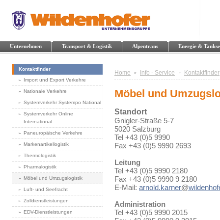
Unternehmen
Transport & Logistik
Alpentrans
Energie & Tankse
Kontaktfinder
Home
Info - Service
Kontaktfinder
Import und Export Verkehre
Möbel und Umzugslo
Nationale Verkehre
Systemverkehr Systempo National
Standort
Systemverkehr Online
Gnigler-Straße 5-7
International
5020 Salzburg
Paneuropäische Verkehre
Tel +43 (0)5 9990
Markenartikellogistik
Fax +43 (0)5 9990 2693
Thermologistik
Leitung
Pharmalogistik
Tel +43 (0)5 9990 2180
Fax +43 (0)5 9990 9 2180
Möbel und Umzugslogistik
E-Mail:
arnold.karner
@
wildenhofe
Luft- und Seefracht
Zolldienstleistungen
Administration
Tel +43 (0)5 9990 2015
EDV-Dienstleistungen