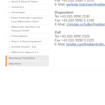
Fax +43 (0)5 9990 9 2015
Heizöl & Diesel & Pellets
E-Mail:
gerlinde.holzinger@wilde
Tankservice
Disposition
Demontagen
Tel +43 (0)5 9990 2190
Erstes Salzburger Lagerhaus
Fax +43 (0)5 9990 9 2190
Leop.Wildenhofers Nachf.
E-Mail:
christian.schuller
@
wilden
Wildenhofer Spedition und
Transport GmbH
Zoll
Tel +43 (0)5 9990 2325
Personalwesen
Fax +43 (0)5 9990 9 2325
Finanz- & Rechnungswesen
E-Mail:
brigitte.rusl@wildenhofer.
Zentraler Einkauf - ESL
Wildenhofer Hispania S.L.
Bewerbung Frachtführer
Dokumente