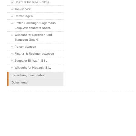
Heizöl & Diesel & Pellets
Tankservice
Demontagen
Erstes Salzburger Lagerhaus
Leop.Wildenhofers Nachf.
Wildenhofer Spedition und
Transport GmbH
Personalwesen
Finanz- & Rechnungswesen
Zentraler Einkauf - ESL
Wildenhofer Hispania S.L.
Bewerbung Frachtführer
Dokumente