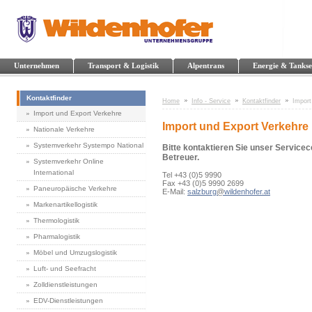
Unternehmen
Transport & Logistik
Alpentrans
Energie & Tankse
Kontaktfinder
Home
Info - Service
Kontaktfinder
Import
Import und Export Verkehre
Import und Export Verkehre
Nationale Verkehre
Systemverkehr Systempo National
Bitte kontaktieren Sie unser Servicec
Betreuer.
Systemverkehr Online
International
Tel +43 (0)5 9990
Fax +43 (0)5 9990 2699
Paneuropäische Verkehre
E-Mail:
salzburg
@
wildenhofer.at
Markenartikellogistik
Thermologistik
Pharmalogistik
Möbel und Umzugslogistik
Luft- und Seefracht
Zolldienstleistungen
EDV-Dienstleistungen