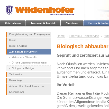
Unternehmen
Transport & Logistik
Alpentrans
Energie & Tankse
Energieberatung und Energiesparen
Home
Energie & Tankservice
Zum
Heizöl
Biologisch abbaubar
Diesel & AdBlue
Zum Schutz der Umwelt
Geprüft und zertifiziert zur
Matten und Vliesstoffe
Öl- und Chemikalienbindemittel
Nach Ölunfällen werden üblicher
verwendet und nach angemessen
Biologische Reiniger
aufgenommen und entsorgt. Ein 
Tankservice
Umweltbelastung
durch das Ein
Demontage
Ihr Vorteil:
Anfrage Heizöl und Tankservice
Energienews
Dieser Reiniger entfernt die Rü
Die Schmutzwasserlösungen weis
können
im Allgemeinen in die K
gemäß den jeweils geltenden örtl