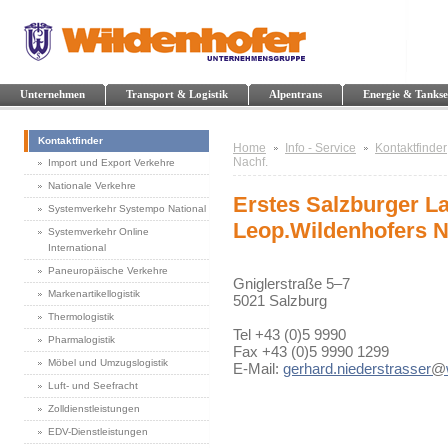
Unternehmen
Transport & Logistik
Alpentrans
Energie & Tankse
Kontaktfinder
Home
Info - Service
Kontaktfinder
Nachf.
Import und Export Verkehre
Nationale Verkehre
Erstes Salzburger L
Systemverkehr Systempo National
Leop.Wildenhofers N
Systemverkehr Online
International
Paneuropäische Verkehre
Gniglerstraße 5–7
Markenartikellogistik
5021 Salzburg
Thermologistik
Tel +43 (0)5 9990
Pharmalogistik
Fax +43 (0)5 9990 1299
Möbel und Umzugslogistik
E-Mail:
gerhard.niederstrasser
@
Luft- und Seefracht
Zolldienstleistungen
EDV-Dienstleistungen