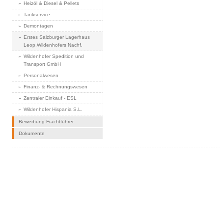
Heizöl & Diesel & Pellets
Tankservice
Demontagen
Erstes Salzburger Lagerhaus
Leop.Wildenhofers Nachf.
Wildenhofer Spedition und
Transport GmbH
Personalwesen
Finanz- & Rechnungswesen
Zentraler Einkauf - ESL
Wildenhofer Hispania S.L.
Bewerbung Frachtführer
Dokumente