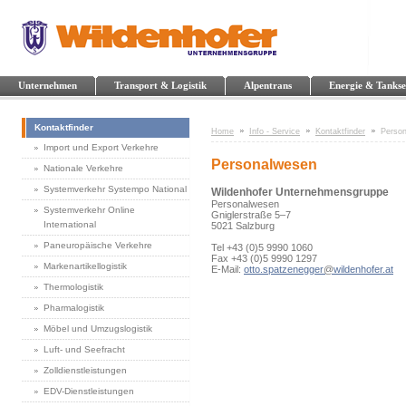
Unternehmen
Transport & Logistik
Alpentrans
Energie & Tankse
Kontaktfinder
Home
Info - Service
Kontaktfinder
Perso
Import und Export Verkehre
Personalwesen
Nationale Verkehre
Systemverkehr Systempo National
Wildenhofer Unternehmensgruppe
Personalwesen
Systemverkehr Online
Gniglerstraße 5–7
International
5021 Salzburg
Paneuropäische Verkehre
Tel +43 (0)5 9990 1060
Fax +43 (0)5 9990 1297
Markenartikellogistik
E-Mail:
otto.spatzenegger
@
wildenhofer.at
Thermologistik
Pharmalogistik
Möbel und Umzugslogistik
Luft- und Seefracht
Zolldienstleistungen
EDV-Dienstleistungen