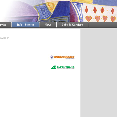
rvice
Info - Service
News
Jobs & Karriere
nalwesen