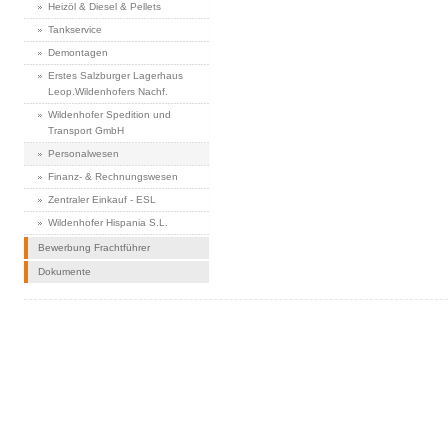
Heizöl & Diesel & Pellets
Tankservice
Demontagen
Erstes Salzburger Lagerhaus
Leop.Wildenhofers Nachf.
Wildenhofer Spedition und
Transport GmbH
Personalwesen
Finanz- & Rechnungswesen
Zentraler Einkauf - ESL
Wildenhofer Hispania S.L.
Bewerbung Frachtführer
Dokumente