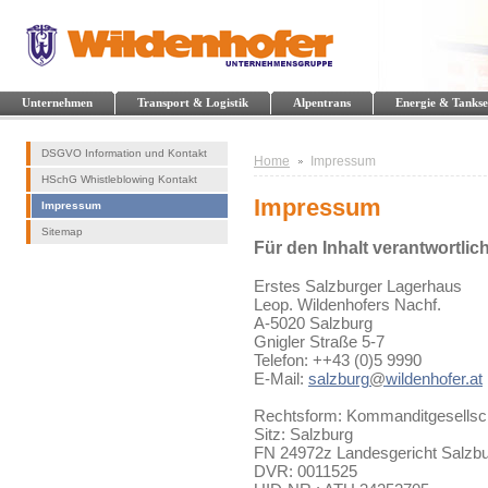
Unternehmen
Transport & Logistik
Alpentrans
Energie & Tankse
DSGVO Information und Kontakt
Home
Impressum
HSchG Whistleblowing Kontakt
Impressum
Impressum
Sitemap
Für den Inhalt verantwortlich
Erstes Salzburger Lagerhaus
Leop. Wildenhofers Nachf.
A-5020 Salzburg
Gnigler Straße 5-7
Telefon: ++43 (0)5 9990
E-Mail:
salzburg
@
wildenhofer.at
Rechtsform: Kommanditgesellsc
Sitz: Salzburg
FN 24972z Landesgericht Salzb
DVR: 0011525