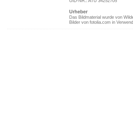
UID-NR.: ATU 34252705
Urheber
Das Bildmaterial wurde von Wilde
Bilder von fotolia.com in Verwen