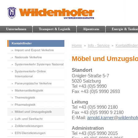
Unternehmen
Transport & Logistik
Alpentrans
Energie & Tankse
Kontaktfinder
Home
Info - Service
Kontaktfinder
Import und Export Verkehre
Möbel und Umzugslo
Nationale Verkehre
Systemverkehr Systempo National
Standort
Systemverkehr Online
Gnigler-Straße 5-7
International
5020 Salzburg
Paneuropäische Verkehre
Tel +43 (0)5 9990
Markenartikellogistik
Fax +43 (0)5 9990 2693
Thermologistik
Leitung
Pharmalogistik
Tel +43 (0)5 9990 2180
Fax +43 (0)5 9990 9 2180
Möbel und Umzugslogistik
E-Mail:
arnold.karner
@
wildenhofe
Luft- und Seefracht
Zolldienstleistungen
Administration
Tel +43 (0)5 9990 2015
EDV-Dienstleistungen