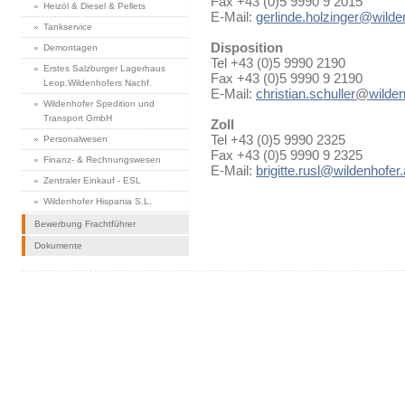
Fax +43 (0)5 9990 9 2015
Heizöl & Diesel & Pellets
E-Mail:
gerlinde.holzinger@wilde
Tankservice
Disposition
Demontagen
Tel +43 (0)5 9990 2190
Erstes Salzburger Lagerhaus
Fax +43 (0)5 9990 9 2190
Leop.Wildenhofers Nachf.
E-Mail:
christian.schuller
@
wilden
Wildenhofer Spedition und
Transport GmbH
Zoll
Tel +43 (0)5 9990 2325
Personalwesen
Fax +43 (0)5 9990 9 2325
Finanz- & Rechnungswesen
E-Mail:
brigitte.rusl@wildenhofer.
Zentraler Einkauf - ESL
Wildenhofer Hispania S.L.
Bewerbung Frachtführer
Dokumente