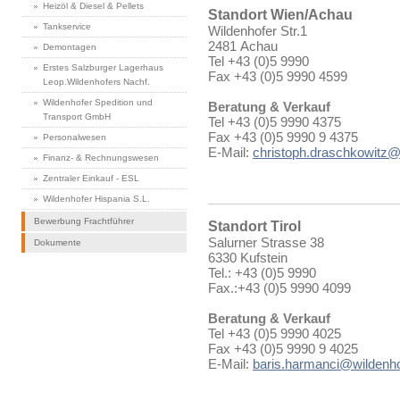
Heizöl & Diesel & Pellets
Standort Wien/Achau
Tankservice
Wildenhofer Str.1
2481 Achau
Demontagen
Tel +43 (0)5 9990
Erstes Salzburger Lagerhaus
Fax +43 (0)5 9990 4599
Leop.Wildenhofers Nachf.
Wildenhofer Spedition und
Beratung & Verkauf
Transport GmbH
Tel +43 (0)5 9990 4375
Fax +43 (0)5 9990 9 4375
Personalwesen
E-Mail:
christoph.draschkowitz@
Finanz- & Rechnungswesen
Zentraler Einkauf - ESL
Wildenhofer Hispania S.L.
Bewerbung Frachtführer
Standort Tirol
Salurner Strasse 38
Dokumente
6330 Kufstein
Tel.: +43 (0)5 9990
Fax.:+43 (0)5 9990 4099
Beratung & Verkauf
Tel +43 (0)5 9990 4025
Fax +43 (0)5 9990 9 4025
E-Mail:
baris.harmanci@wildenho