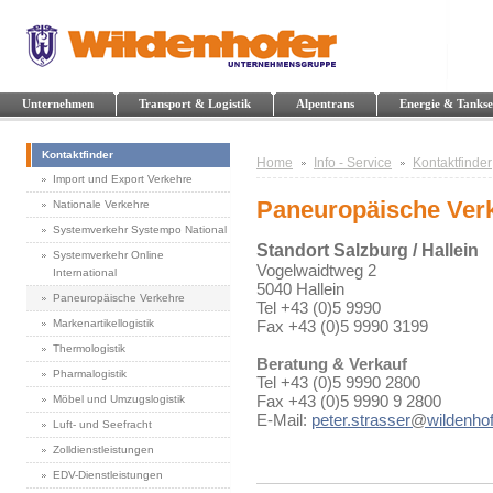
Unternehmen
Transport & Logistik
Alpentrans
Energie & Tankse
Kontaktfinder
Home
Info - Service
Kontaktfinder
Import und Export Verkehre
Paneuropäische Ver
Nationale Verkehre
Systemverkehr Systempo National
Standort Salzburg / Hallein
Systemverkehr Online
Vogelwaidtweg 2
International
5040 Hallein
Paneuropäische Verkehre
Tel +43 (0)5 9990
Markenartikellogistik
Fax +43 (0)5 9990 3199
Thermologistik
Beratung & Verkauf
Pharmalogistik
Tel +43 (0)5 9990 2800
Fax +43 (0)5 9990 9 2800
Möbel und Umzugslogistik
E-Mail:
peter.strasser
@
wildenhof
Luft- und Seefracht
Zolldienstleistungen
EDV-Dienstleistungen