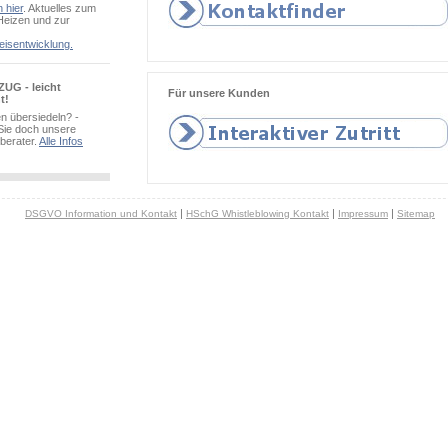
 hier
. Aktuelles zum
eizen und zur
eisentwicklung.
UG - leicht
Für unsere Kunden
t!
en übersiedeln? -
Sie doch unsere
erater.
Alle Infos
|
|
|
DSGVO Information und Kontakt
HSchG Whistleblowing Kontakt
Impressum
Sitemap