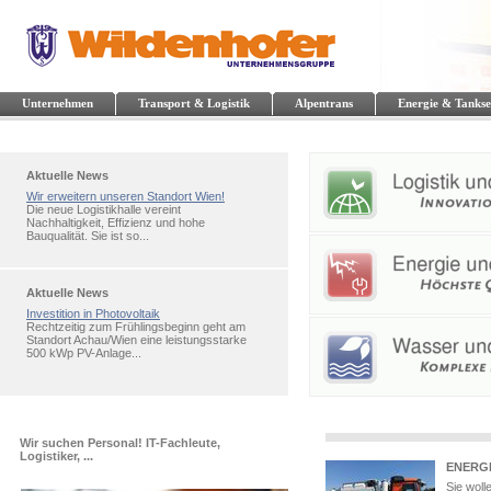
Unternehmen
Transport & Logistik
Alpentrans
Energie & Tankse
Aktuelle News
Wir erweitern unseren Standort Wien!
Die neue Logistikhalle vereint
Nachhaltigkeit, Effizienz und hohe
Bauqualität. Sie ist so...
Aktuelle News
Investition in Photovoltaik
Rechtzeitig zum Frühlingsbeginn geht am
Standort Achau/Wien eine leistungsstarke
500 kWp PV-Anlage...
Wir suchen Personal! IT-Fachleute,
Logistiker, ...
ENERGI
Sie woll