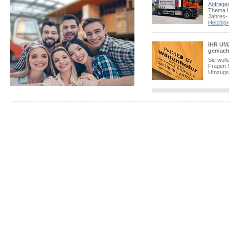
Anfragen
Thema H
Jahres-
Heizölpr
IHR UMZ
gemach
Sie woll
Fragen 
Umzugsb