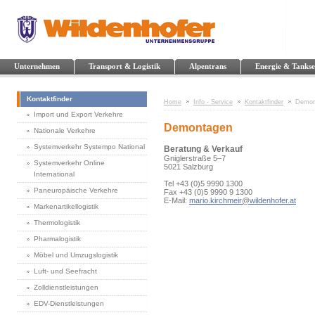
Unternehmen
Transport & Logistik
Alpentrans
Energie & Tankse
Kontaktfinder
Home
Info - Service
Kontaktfinder
Demon
Import und Export Verkehre
Demontagen
Nationale Verkehre
Systemverkehr Systempo National
Beratung & Verkauf
Gniglerstraße 5–7
Systemverkehr Online
5021 Salzburg
International
Tel +43 (0)5 9990 1300
Paneuropäische Verkehre
Fax +43 (0)5 9990 9 1300
E-Mail:
mario.kirchmeir
@
wildenhofer.at
Markenartikellogistik
Thermologistik
Pharmalogistik
Möbel und Umzugslogistik
Luft- und Seefracht
Zolldienstleistungen
EDV-Dienstleistungen