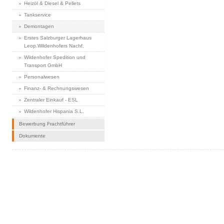
Heizöl & Diesel & Pellets
Tankservice
Demontagen
Erstes Salzburger Lagerhaus
Leop.Wildenhofers Nachf.
Wildenhofer Spedition und
Transport GmbH
Personalwesen
Finanz- & Rechnungswesen
Zentraler Einkauf - ESL
Wildenhofer Hispania S.L.
Bewerbung Frachtführer
Dokumente