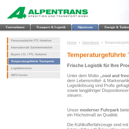
Unternehmen
Transport & Logistik
Alpentrans
Energie & Tankse
Paneuropäische FTL-Verkehre
Home
Alpentrans
Temperaturgefü
Internationale Sammelverkehre
Temperaturgeführte 
Bayern LTL / FTL Verkehre
Temperaturgeführte Transporte
Frische Logistik für Ihre Pr
Logistikservices
Unter dem Motto
„cool and fre
INFO-Center
dem Lebensmittel- & Markenartike
Logistiklösung sind Profis gefrag
sowie langjähriger Dispositionse
steuern.
Unser
moderner Fuhrpark
biete
ein Höchstmaß an Qualität.
Die Kühlkofferfahrzeuge sind mit