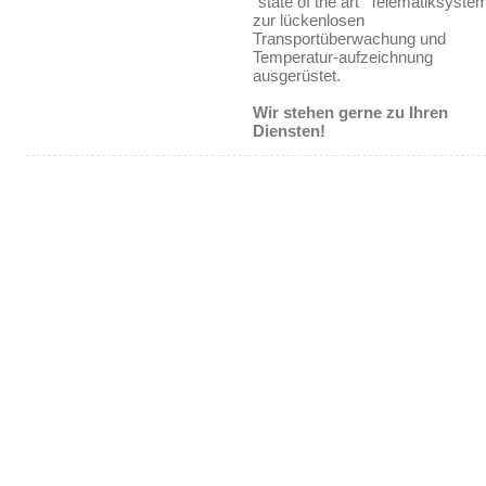
"state of the art" Telematiksyste
zur lückenlosen
Transportüberwachung und
Temperatur-aufzeichnung
ausgerüstet.
Wir stehen gerne zu Ihren
Diensten!