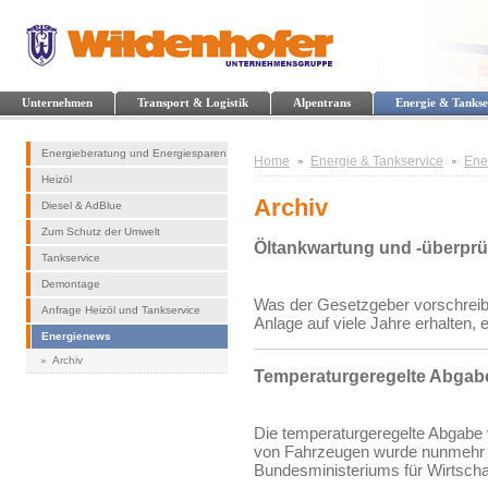
Unternehmen
Transport & Logistik
Alpentrans
Energie & Tankse
Energieberatung und Energiesparen
Home
Energie & Tankservice
Ene
Heizöl
Archiv
Diesel & AdBlue
Zum Schutz der Umwelt
Öltankwartung und -überpr
Tankservice
Demontage
Was der Gesetzgeber vorschreibt 
Anfrage Heizöl und Tankservice
Anlage auf viele Jahre erhalten, 
Energienews
Archiv
Temperaturgeregelte Abgabe
Die temperaturgeregelte Abgabe 
von Fahrzeugen wurde nunmehr 
Bundesministeriums für Wirtschaf