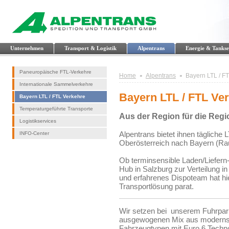
Unternehmen
Transport & Logistik
Alpentrans
Energie & Tankse
Paneuropäische FTL-Verkehre
Home
Alpentrans
Bayern LTL / F
Internationale Sammelverkehre
Bayern LTL / FTL Ve
Bayern LTL / FTL Verkehre
Temperaturgeführte Transporte
Aus der Region für die Regi
Logistikservices
Alpentrans bietet ihnen täglich
INFO-Center
Oberösterreich nach Bayern (Ra
Ob terminsensible Laden/Liefer
Hub in Salzburg zur Verteilung i
und erfahrenes Dispoteam hat hie
Transportlösung parat.
Wir setzen bei unserem Fuhrpar
ausgewogenen Mix aus moderns
Fahrzeugtypen mit Euro 6 Techno