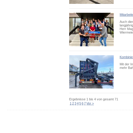
Mitarbei
Auch dies
langjähri
Herr Mag
Wiermeie
Kombinier
Mit der I
mehr Bahn
Ergebnisse
1 bis 4
von gesamt
71
1
2
3
4
5
6
7
Vor >