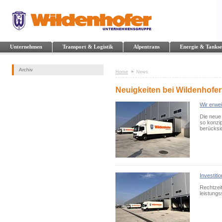
Unternehmen
Transport & Logistik
Alpentrans
Energie & Tankse
Archiv
Home
News
Neuigkeiten bei Wildenhofer
Wir erwe
Die neue 
so konzi
berücksic
Investiti
Rechtzei
leistung