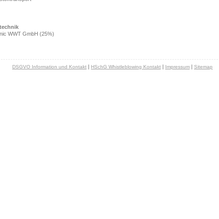
technik
hnic WWT GmbH (25%)
|
|
|
DSGVO Information und Kontakt
HSchG Whistleblowing Kontakt
Impressum
Sitemap