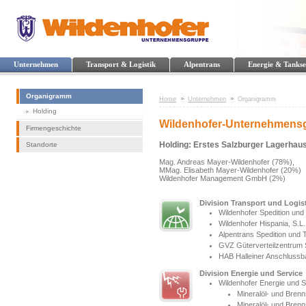
Unternehmen
Transport & Logistik
Alpentrans
Energie & Tankse
Organigramm
Home
Unternehmen
Organigramm
Holding
Wildenhofer-Unternehmens
Firmengeschichte
Holding: Erstes Salzburger Lagerhaus
Standorte
Mag. Andreas Mayer-Wildenhofer (78%),
MMag. Elisabeth Mayer-Wildenhofer (20%)
Wildenhofer Management GmbH (2%)
Division Transport und Logis
Wildenhofer Spedition un
Wildenhofer Hispania, S.L
Alpentrans Spedition und
GVZ Güterverteilzentrum 
HAB Halleiner Anschluss
Division Energie und Service
Wildenhofer Energie und
Mineralöl- und Brenn
Mineralöl- und Brenn