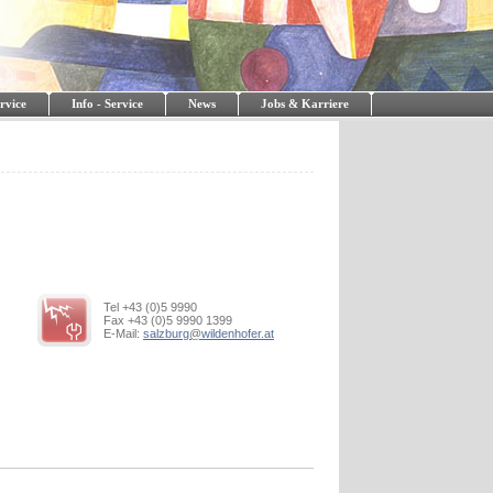
rvice
Info - Service
News
Jobs & Karriere
Tel +43 (0)5 9990
Fax +43 (0)5 9990 1399
E-Mail:
salzburg
@
wildenhofer.at