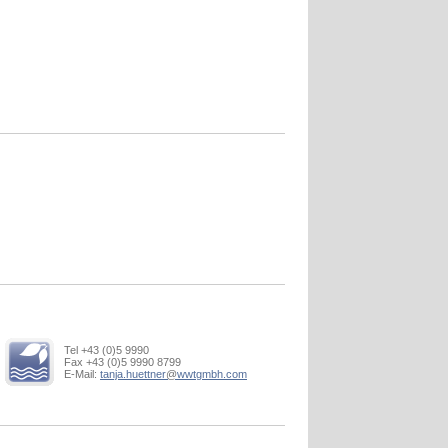
Tel +43 (0)5 9990
Fax +43 (0)5 9990 8799
E-Mail:
tanja.huettner
@
wwtgmbh.com