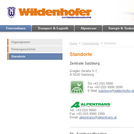
Unternehmen
Transport & Logistik
Alpentrans
Energie & Tankse
Organigramm
Home
Unternehmen
Standorte
Firmengeschichte
Standorte
Standorte
Zentrale Salzburg
Gnigler-Straße 5-7,
A-5020 Salzburg
Tel +43 (0)5 9990
Fax +43 (0)5 9990 2699
E-Mail:
salzburg
@
wildenhofer.at
Tel. +43 (0)5 9990
Fax +43 (0)5 9990 1999
Email:
alpentrans
@
alpentrans.at