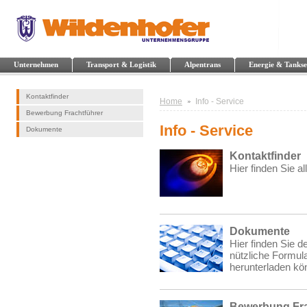
Unternehmen
Transport & Logistik
Alpentrans
Energie & Tankse
Kontaktfinder
Home
Info - Service
Bewerbung Frachtführer
Info - Service
Dokumente
Kontaktfinder
Hier finden Sie a
Dokumente
Hier finden Sie 
nützliche Formula
herunterladen kö
Bewerbung Fra